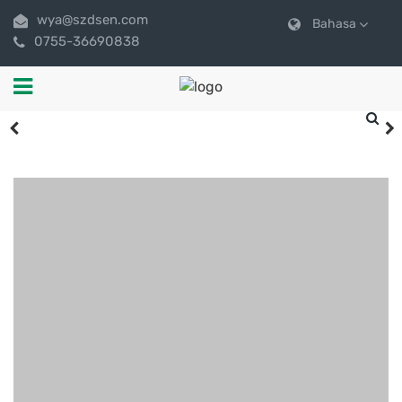
wya@szdsen.com
Bahasa
0755-36690838