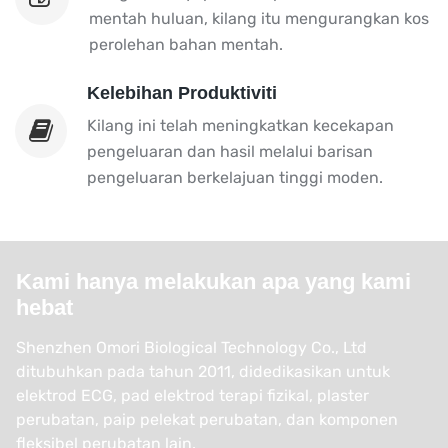
mentah huluan, kilang itu mengurangkan kos
perolehan bahan mentah.
Kelebihan Produktiviti
Kilang ini telah meningkatkan kecekapan
pengeluaran dan hasil melalui barisan
pengeluaran berkelajuan tinggi moden.
Kami hanya melakukan apa yang kami
hebat
Shenzhen Omori Biological Technology Co., Ltd
ditubuhkan pada tahun 2011, didedikasikan untuk
elektrod ECG, pad elektrod terapi fizikal, plaster
perubatan, paip pelekat perubatan, dan komponen
fleksibel perubatan lain.