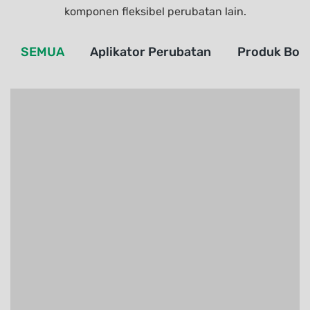
komponen fleksibel perubatan lain.
SEMUA
Aplikator Perubatan
Produk Bole
Filem Pelindung PET Revolusioner: Penting untuk
Aplikasi Perubatan