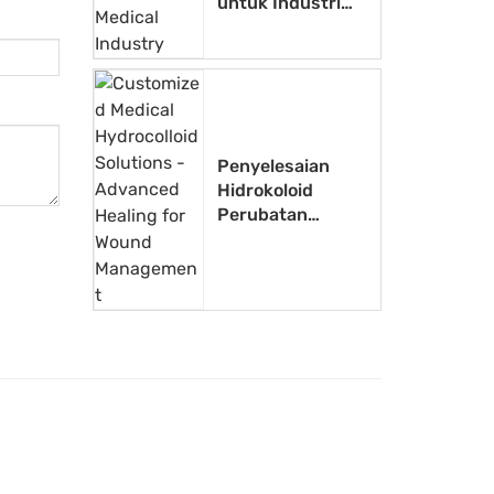
untuk Industri
Perubatan
Penyelesaian
Hidrokoloid
Perubatan
Tersuai -
Penyembuhan
Lanjutan untuk
Pengurusan Luka