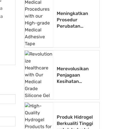
u
da
Meningkatkan
ya
Prosedur
Perubatan
dengan Pita
Pelekat
Perubatan Gred
Tinggi kami
Merevolusikan
Penjagaan
Kesihatan
dengan Gel
Silikon Gred
Perubatan Kami
Produk Hidrogel
Berkualiti Tinggi