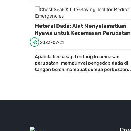
h pakai
Meterai Dada: Alat Menyelamatkan
Nyawa untuk Kecemasan Perubatan
2023-07-21
dan
Apabila bercakap tentang kecemasan
ri kaki,
perubatan, mempunyai pengedap dada di
yang baru
tangan boleh membuat semua perbezaan.
nari
Direka khusus untuk merawat kecederaan
alam ini
dada yang disebabkan oleh stabbin
Pro