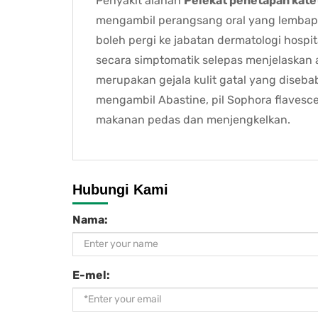
Penyakit alahan
Pelekat penetapan kate
mengambil perangsang oral yang lembap
boleh pergi ke jabatan dermatologi hosp
secara simptomatik selepas menjelaskan al
merupakan gejala kulit gatal yang diseb
mengambil Abastine, pil Sophora flavesc
makanan pedas dan menjengkelkan.
Hubungi Kami
Nama:
E-mel: