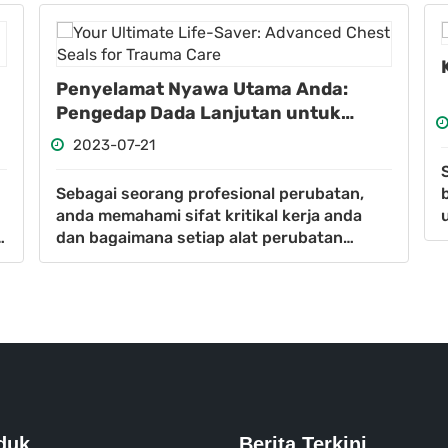
Penyelamat Nyawa Utama Anda:
Pengedap Dada Lanjutan untuk
Penjagaan Trauma
2023-07-21
Sebagai seorang profesional perubatan,
anda memahami sifat kritikal kerja anda
dan bagaimana setiap alat perubatan
mempunyai tempat penting dalam
menyelamatkan nyawa. Dalam alam t
duk
Berita Terkini