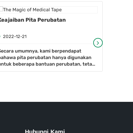
Keajaiban Pita Perubatan
Peranan
peruba
2022-12-21
2022-1
Secara umumnya, kami berpendapat
Dengan 
bahawa pita perubatan hanya digunakan
perubata
untuk beberapa bantuan perubatan, tetapi
semakin 
kami tidak tahu bahawa pita perubatan
klinikal
kecil mempunyai peranan sedemikian !!
cathe pe
&nbs
Hubungi Kami