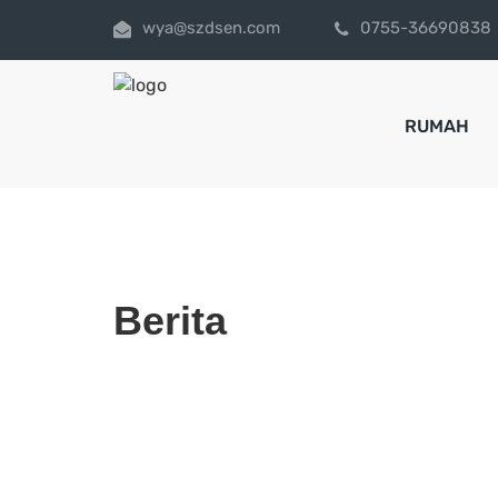
wya@szdsen.com
0755-36690838
RUMAH
Berita