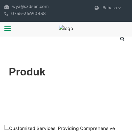
wya@szdsen.com
Bahasa
0755-36690838
Produk