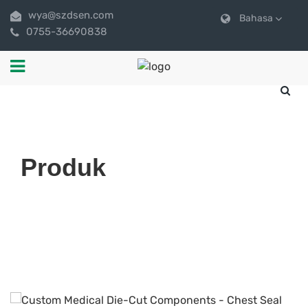
wya@szdsen.com
Bahasa
0755-36690838
Produk