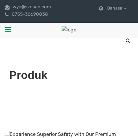
wya@szdsen.com
Bahasa
0755-36690838
Produk