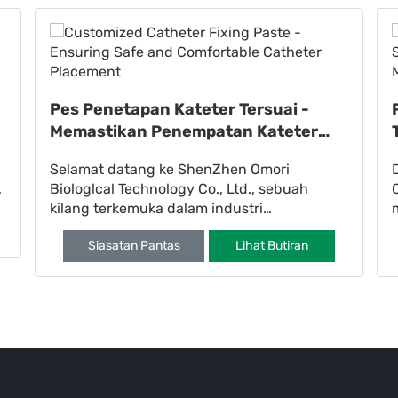
Pes Penetapan Kateter Tersuai -
Memastikan Penempatan Kateter
yang Selamat dan Selesa
Selamat datang ke ShenZhen Omori
Biologlcal Technology Co., Ltd., sebuah
kilang terkemuka dalam industri
pemotongan mati. Kami pakar dalam
Siasatan Pantas
Lihat Butiran
pengeluaran ubat berkualiti tinggi