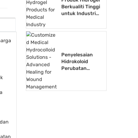
Berkualiti Tinggi
untuk Industri
Perubatan
harga
Penyelesaian
Hidrokoloid
Perubatan
Tersuai -
uk
Penyembuhan
Lanjutan untuk
a
Pengurusan
Luka
 dan
katan