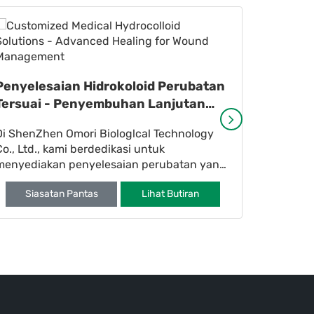
Produk 
Penyelesaian Hidrokoloid Perubatan
untuk I
Tersuai - Penyembuhan Lanjutan
ShenZhen
untuk Pengurusan Luka
Di ShenZhen Omori Biologlcal Technology
Ltd. iala
Co., Ltd., kami berdedikasi untuk
mengkhus
menyediakan penyelesaian perubatan yang
hidrogel 
Sia
inovatif dan disesuaikan. Sebagai pelopor
perubata
Siasatan Pantas
Lihat Butiran
dalam die-cuttin