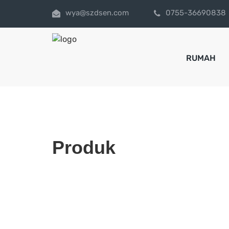
wya@szdsen.com
0755-36690838
RUMAH
Produk