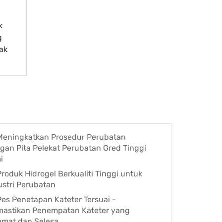
k
g
ak
Meningkatkan Prosedur Perubatan
gan Pita Pelekat Perubatan Gred Tinggi
i
Produk Hidrogel Berkualiti Tinggi untuk
ustri Perubatan
Pes Penetapan Kateter Tersuai -
astikan Penempatan Kateter yang
amat dan Selesa