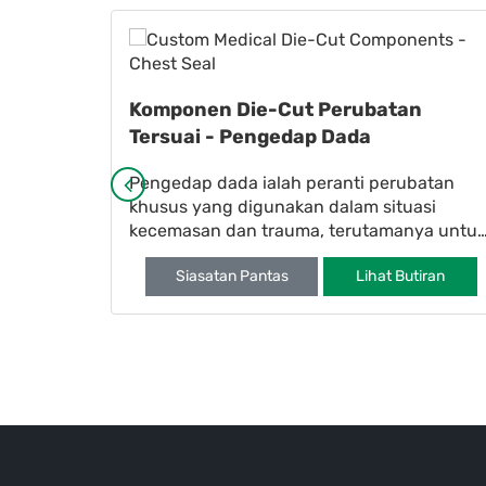
sihatan
Komponen Die-Cut Perubatan
batan
Tersuai - Pengedap Dada
an dengan
Pengedap dada ialah peranti perubatan
m kami.
khusus yang digunakan dalam situasi
ahan,
kecemasan dan trauma, terutamanya untuk
rawatan keadaan seperti pneumotoraks
iran
Siasatan Pantas
Lihat Butiran
(colla