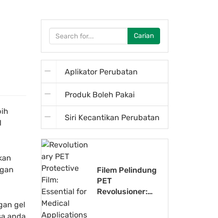
Carian
Aplikator Perubatan
Produk Boleh Pakai
bih
Siri Kecantikan Perubatan
l
kan
ngan
Filem Pelindung
PET
Revolusioner:
Penting untuk
gan gel
Aplikasi
sa anda