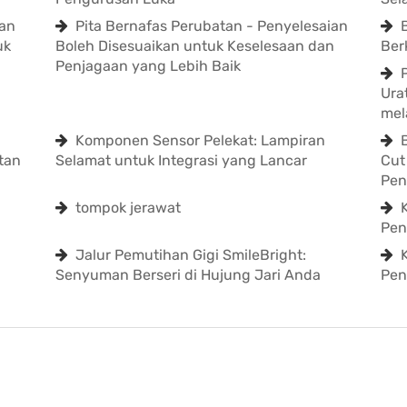
kan
Pita Bernafas Perubatan - Penyelesaian
uk
Boleh Disesuaikan untuk Keselesaan dan
Ber
Penjagaan yang Lebih Baik
Ura
mel
Komponen Sensor Pelekat: Lampiran
tan
Selamat untuk Integrasi yang Lancar
Cut
Pen
tompok jerawat
Pen
Jalur Pemutihan Gigi SmileBright:
Senyuman Berseri di Hujung Jari Anda
Pen