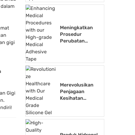
Perubatan
a dalam
Meningkatkan
amat
Prosedur
gan
Perubatan
n gigi
dengan Pita
Pelekat
Perubatan Gred
Tinggi kami
a
Merevolusikan
Penjagaan
an Gigi
Kesihatan
n.
dengan Gel
ndiri!
Silikon Gred
Perubatan Kami
Produk Hidrogel