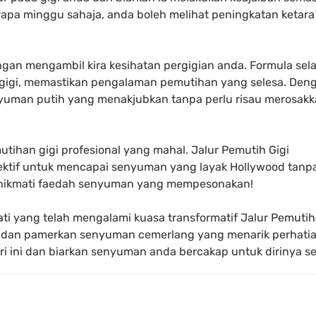
erapa minggu sahaja, anda boleh melihat peningkatan ketar
ngan mengambil kira kesihatan pergigian anda. Formula sel
igi, memastikan pengalaman pemutihan yang selesa. Den
uman putih yang menakjubkan tanpa perlu risau merosakka
tihan gigi profesional yang mahal. Jalur Pemutih Gigi
ektif untuk mencapai senyuman yang layak Hollywood tanp
enikmati faedah senyuman yang mempesonakan!
ti yang telah mengalami kuasa transformatif Jalur Pemutih
a dan pamerkan senyuman cemerlang yang menarik perhatia
ri ini dan biarkan senyuman anda bercakap untuk dirinya se